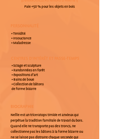
(DÉVERROUILLÉ AU NIVEAU D'AMITIÉ 1)
Paie +50 % pour les objets en bois
PERSONNALITÉ
• Timidité
• Insouciance
• Maladresse
CENTRES D'INTÉRÊT ET PASSE-TEMPS
• Sciage et sculpture
• Randonnées en forêt
• Expositions d’art
• Bains de boue
• Collection de bâtons
de forme bizarre
BIOGRAPHIE
Nellie est un triceratops timide et anxieux qui
perpétue la tradition familiale de travail du bois.
Quand elle ne transporte pas des troncs, ne
collectionne pas les bâtons à la forme bizarre ou
ne se laisse pas distraire chaque seconde qui