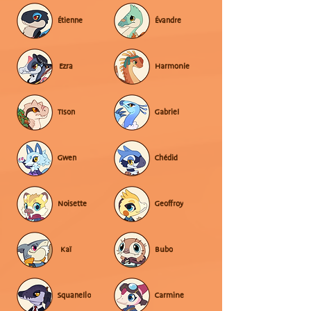
Étienne
Évandre
Ezra
Harmonie
Tison
Gabriel
Gwen
Chédid
Noisette
Geoffroy
Kaï
Bubo
Squanello
Carmine