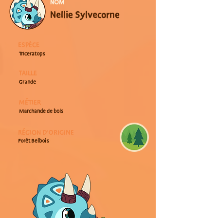
NOM
Nellie Sylvecorne
ESPÈCE
Triceratops
TAILLE
Grande
MÉTIER
Marchande de bois
RÉGION D'ORIGINE
Forêt Belbois