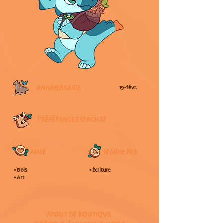
ANNIVERSAIRE
19-févr.
PRÉFÉRENCES D'ACHAT
AIME
N'AIME PAS
• Bois
• Écriture
• Art
ATOUT DE BOUTIQUE