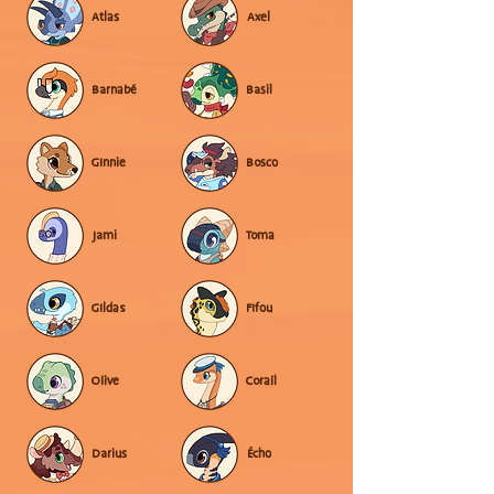
Atlas
Axel
Barnabé
Basil
Ginnie
Bosco
Jami
Toma
Gildas
Fifou
Olive
Corail
Darius
Écho