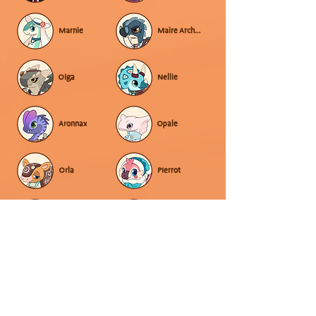
Marnie
Maire Archipatte
Olga
Nellie
Aronnax
Opale
Orla
Pierrot
Capsi
Rexie
Choukka
Rowan
Gouspin
Matthieu