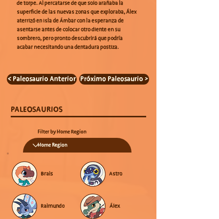
de torpe. Al percatarse de que solo arañaba la
superficie de las nuevas zonas que exploraba, Álex
aterrizó en Isla de Ámbar con la esperanza de
asentarse antes de colocar otro diente en su
sombrero, pero pronto descubrirá que podría
acabar necesitando una dentadura postiza.
< Paleosaurio Anterior
Próximo Paleosaurio >
PALEOSAURIOS
Filter by Home Region
Brais
Astro
Raimundo
Álex