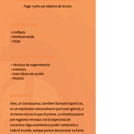
(SE DESBLOQUEA EN EL NIVEL DE AMISTAD 1)
Paga +50% por objetos de tesoro
PERSONALIDAD
• Confiado
• Bienhumorado
• Torpe
INTERESES Y AFICIONES
• Técnicas de supervivencia
• Aventura
• Cine clásico de acción
• Tesoros
BIOGRAFÍA
Álex, un Sarcosuchus, también llamado SuperCroc,
es un explorador extraordinario (¡un nave-gátor!), o
al menos eso es lo que él piensa. Le encanta pasear
por regiones remotas con la esperanza de
encontrar algo asombroso y poder contárselo a
todo el mundo, aunque parece desconocer su fama