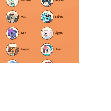
Marimar
Alcalde
Mati
Sabina
Iván
Ágata
Amparo
Ben
Kika
Mapi
Prudencia
Quetzal
Timoteo
Pierre