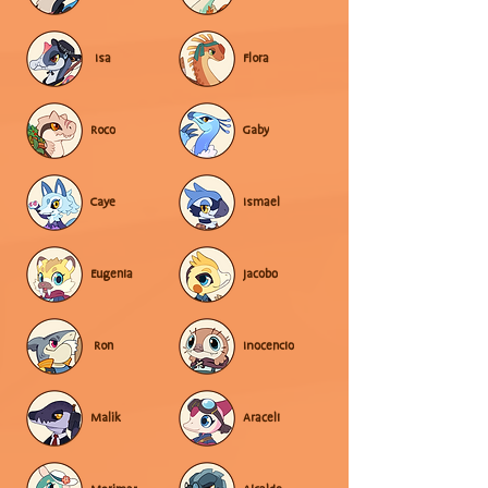
Isa
Flora
Roco
Gaby
Caye
Ismael
Eugenia
Jacobo
Ron
Inocencio
Malik
Araceli