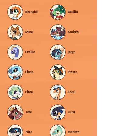
Bernabé
Basilio
Mina
Andrés
Cecilio
Jorge
Chico
Presto
Clara
Coral
Toni
Luna
Elías
Evaristo