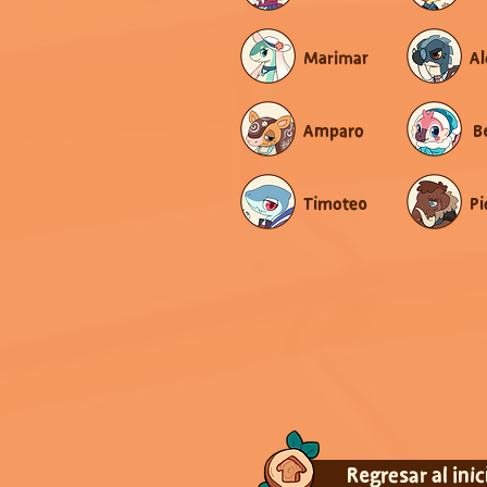
Marimar
Al
Amparo
B
Timoteo
Pi
Regresar al inic