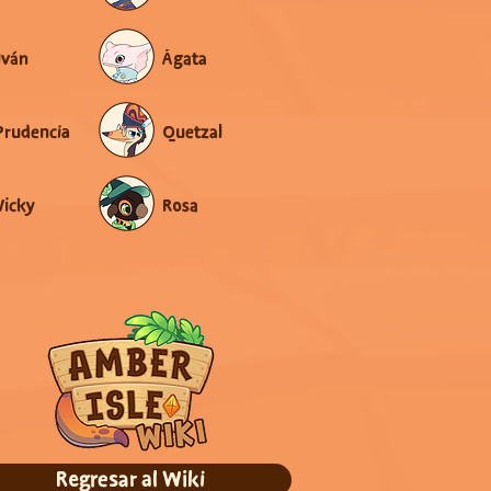
Iván
Ágata
Prudencia
Quetzal
Vicky
Rosa
Regresar al Wiki