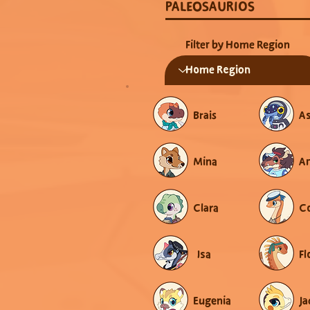
PALEOSAURIOS
Filter by Home Region
Brais
As
Mina
A
Clara
Co
Isa
Fl
Eugenia
Ja