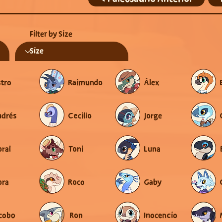
Filter by Size
tro
Raimundo
Álex
ndrés
Cecilio
Jorge
ral
Toni
Luna
ora
Roco
Gaby
cobo
Ron
Inocencio