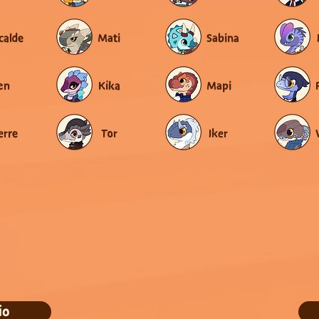
calde
Mati
Sabina
en
Kika
Mapi
erre
Tor
Iker
io