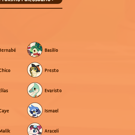
Bernabé
Basilio
Chico
Presto
Elías
Evaristo
Caye
Ismael
Malik
Araceli