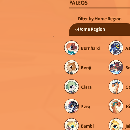
PALEOS
Filter by Home Region
Bernhard
A
Benji
B
Clara
C
Ezra
K
Bambi
Ja