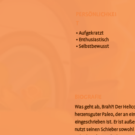
PERSÖNLICHKEI
T
• Aufgekratzt
• Enthusiastisch
• Selbstbewusst
BIOGRAFIE
Was geht ab, Brah?! Der Helico
herzensguter Paleo, der an e
eingeschrieben ist. Er ist auß
nutzt seinen Schieber sowohl 