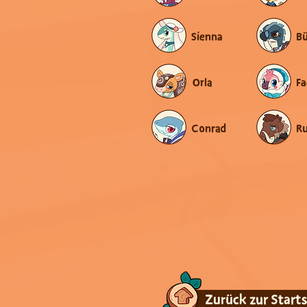
Sienna
Orla
Fa
Conrad
Ru
Zurück zur Starts