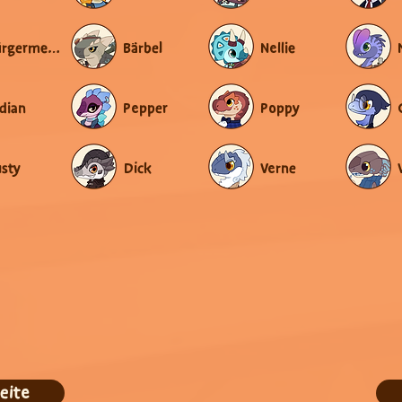
Bürgermeister
Bärbel
Nellie
dian
Pepper
Poppy
sty
Dick
Verne
eite