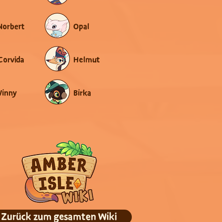
Norbert
Opal
Corvida
Helmut
Vinny
Birka
Zurück zum gesamten Wiki