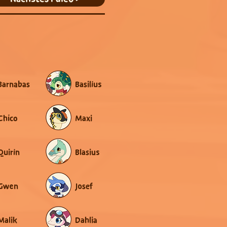
Barnabas
Basilius
Chico
Maxi
Quirin
Blasius
Gwen
Josef
Malik
Dahlia