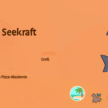
 Seekraft
GRÖßE
Groß
n Pizza-Akademie