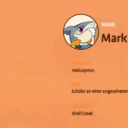
NAME
Mark
SPEZIES
Helicoprion
JOB
Schüler an einer angesehene
HEIMAT
Shell Creek