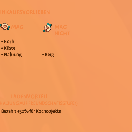
EINKAUFSVORLIEBEN
MAG
MAG
NICHT
• Koch
• Küste
• Nahrung
• Berg
LADENVORTEIL
CHALTUNG AUF FREUNDSCHAFTSSTUFE 1)
Bezahlt +50% für Kochobjekte