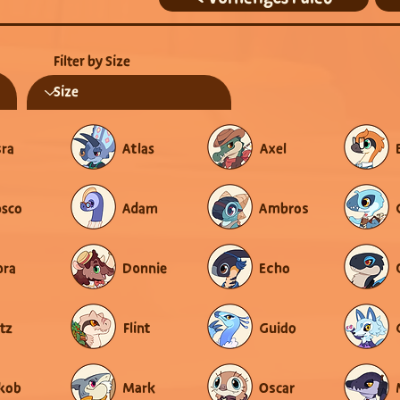
Filter by Size
sra
Atlas
Axel
osco
Adam
Ambros
ora
Donnie
Echo
itz
Flint
Guido
kob
Mark
Oscar