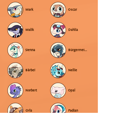
Mark
Oscar
Malik
Dahlia
Sienna
Bürgermeister
Bärbel
Nellie
Norbert
Opal
Orla
Fadian
Pepper
Poppy