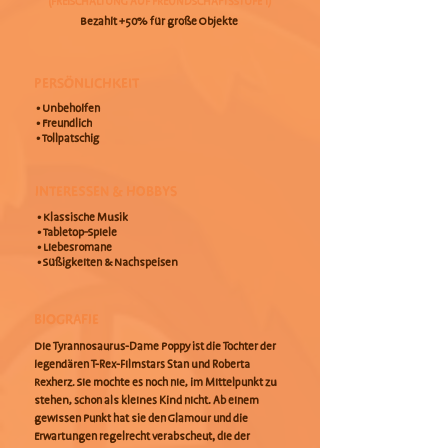
(FREISCHALTUNG AUF FREUNDSCHAFTSSTUFE 1)
Bezahlt +50% für große Objekte
PERSÖNLICHKEIT
• Unbeholfen
• Freundlich
• Tollpatschig
INTERESSEN & HOBBYS
• Klassische Musik
• Tabletop-Spiele
• Liebesromane
• Süßigkeiten & Nachspeisen
BIOGRAFIE
Die Tyrannosaurus-Dame Poppy ist die Tochter der
legendären T-Rex-Filmstars Stan und Roberta
Rexherz. Sie mochte es noch nie, im Mittelpunkt zu
stehen, schon als kleines Kind nicht. Ab einem
gewissen Punkt hat sie den Glamour und die
Erwartungen regelrecht verabscheut, die der