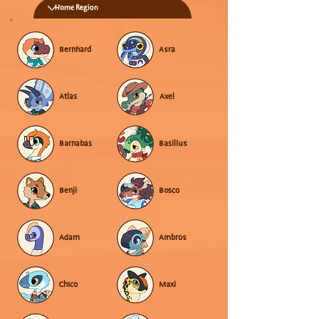
Bernhard
Asra
Atlas
Axel
Barnabas
Basilius
Benji
Bosco
Adam
Ambros
Chico
Maxi