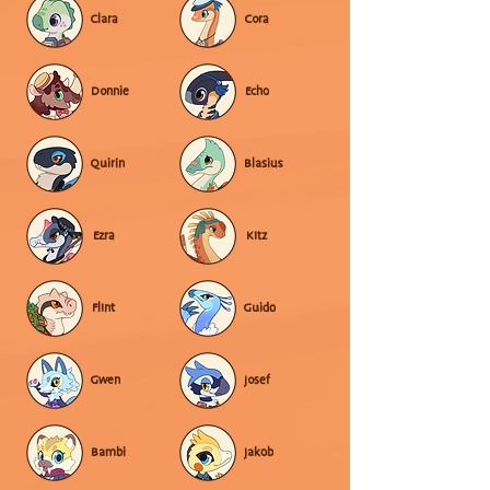
Clara
Cora
Donnie
Echo
Quirin
Blasius
Ezra
Kitz
Flint
Guido
Gwen
Josef
Bambi
Jakob