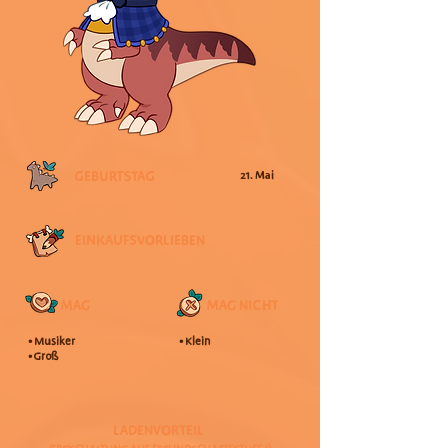
GEBURTSTAG
21. Mai
EINKAUFSVORLIEBEN
MAG
MAG NICHT
• Musiker
• Klein
• Groß
LADENVORTEIL