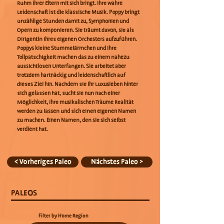
Ruhm ihrer Eltern mit sich bringt. Ihre wahre
Leidenschaft ist die klassische Musik. Poppy bringt
unzählige Stunden damit zu, Symphonien und
Opern zu komponieren. Sie träumt davon, sie als
Dirigentin ihres eigenen Orchesters aufzuführen.
Poppys kleine Stummelärmchen und ihre
Tollpatschigkeit machen das zu einem nahezu
aussichtlosen Unterfangen. Sie arbeitet aber
trotzdem hartnäckig und leidenschaftlich auf
dieses Ziel hin. Nachdem sie ihr Luxusleben hinter
sich gelassen hat, sucht sie nun nach einer
Möglichkeit, ihre musikalischen Träume Realität
werden zu lassen und sich einen eigenen Namen
zu machen. Einen Namen, den sie sich selbst
verdient hat.
< Vorheriges Paleo
Nächstes Paleo >
PALEOS
Filter by Home Region