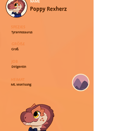
NAME
Poppy Rexherz
SPEZIES
Tyrannosaurus
GRÖßE
Groß
JOB
Dirigentin
HEIMAT
Mt. Morrisong