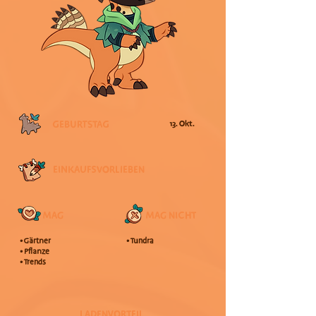
GEBURTSTAG
13. Okt.
EINKAUFSVORLIEBEN
MAG
MAG NICHT
• Gärtner
• Tundra
• Pflanze
• Trends
LADENVORTEIL