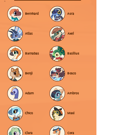
Bernhard
Asra
Atlas
Axel
Barnabas
Basilius
Benji
Bosco
Adam
Ambros
Chico
Maxi
Clara
Cora