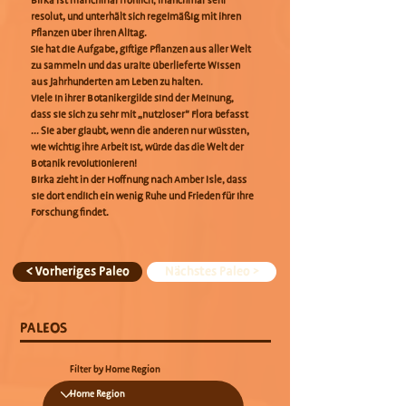
Birka ist manchmal fröhlich, manchmal sehr
resolut, und unterhält sich regelmäßig mit ihren
Pflanzen über ihren Alltag.
Sie hat die Aufgabe, giftige Pflanzen aus aller Welt
zu sammeln und das uralte überlieferte Wissen
aus Jahrhunderten am Leben zu halten.
Viele in ihrer Botanikergilde sind der Meinung,
dass sie sich zu sehr mit „nutzloser“ Flora befasst
... Sie aber glaubt, wenn die anderen nur wüssten,
wie wichtig ihre Arbeit ist, würde das die Welt der
Botanik revolutionieren!
Birka zieht in der Hoffnung nach Amber Isle, dass
sie dort endlich ein wenig Ruhe und Frieden für ihre
Forschung findet.
< Vorheriges Paleo
Nächstes Paleo >
PALEOS
Filter by Home Region