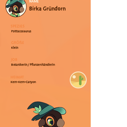
NAME
Birka Gründorn
SPEZIES
Psittacosaurus
GRÖßE
Klein
JOB
Botanikerin / Pflanzenhändlerin
HEIMAT
Kem-Kem-Canyon