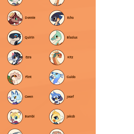
Donnie
Echo
Quirin
Blasius
Ezra
Kitz
Flint
Guido
Gwen
Josef
Bambi
Jakob