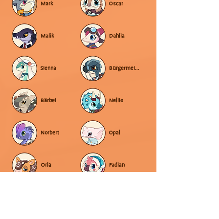
Mark
Oscar
Malik
Dahlia
Sienna
Bürgermeister
Bärbel
Nellie
Norbert
Opal
Orla
Fadian
Pepper
Poppy