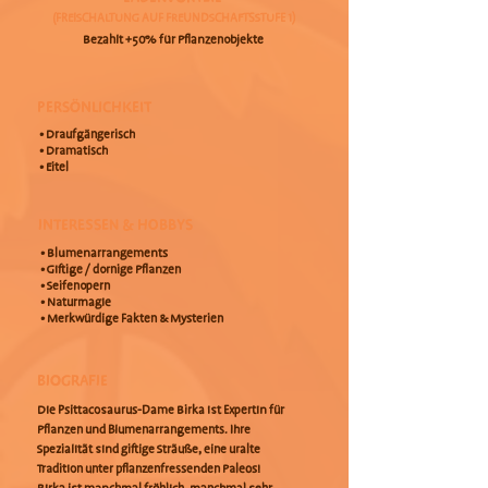
(FREISCHALTUNG AUF FREUNDSCHAFTSSTUFE 1)
Bezahlt +50% für Pflanzenobjekte
PERSÖNLICHKEIT
• Draufgängerisch
• Dramatisch
• Eitel
INTERESSEN & HOBBYS
• Blumenarrangements
• Giftige / dornige Pflanzen
• Seifenopern
• Naturmagie
• Merkwürdige Fakten & Mysterien
BIOGRAFIE
Die Psittacosaurus-Dame Birka ist Expertin für
Pflanzen und Blumenarrangements. Ihre
Spezialität sind giftige Sträuße, eine uralte
Tradition unter pflanzenfressenden Paleos!